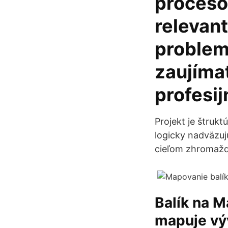
proceso
relevant
problem
zaujíma
profesij
Projekt je štruk
logicky nadväzuj
cieľom zhromaždi
Balík na M
mapuje vý