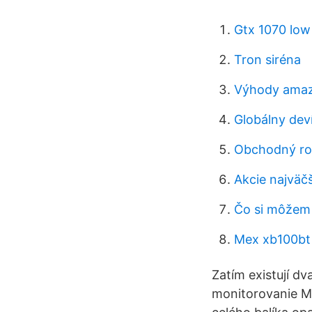
Gtx 1070 low
Tron siréna
Výhody amazo
Globálny deví
Obchodný rob
Akcie najväčš
Čo si môžem 
Mex xb100bt
Zatím existují 
monitorovanie Ma