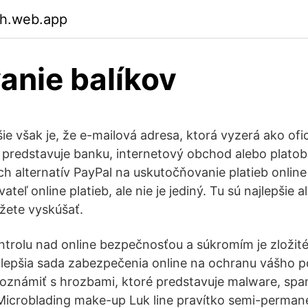
ch.web.app
nie balíkov
e však je, že e-mailová adresa, ktorá vyzerá ako ofic
predstavuje banku, internetový obchod alebo platob
ch alternatív PayPal na uskutočňovanie platieb online
teľ online platieb, ale nie je jediný. Tu sú najlepšie a
žete vyskúšať.
trolu nad online bezpečnosťou a súkromím je zložité
najlepšia sada zabezpečenia online na ochranu vášho p
boznámiť s hrozbami, ktoré predstavuje malware, sp
 Microblading make-up Luk line pravítko semi-perma