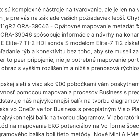
 sú komplexné nástroje na tvarovanie, ale je len na v
nich je pre vás na základe vašich požiadaviek lepší. Ch
 11gR2 ORA-39046 - Opätovné mapovanie metadát %s
ORA-39046 spôsobuje informácie a návrhy na kona
lite-7 TI-2 HDI sonda S modelom Elite-7 Ti2 získat
hľadanie rýb a konektivitu bez toho, aby ste museli zap
eer to peer pripojenie, nie je potrebné mapovanie por
 obraz s vyšším rozlíšením a nižšia prenosová rýchlos
ópskej sieti s viac ako 900 pobočkami vám poskytn
ívnosť pomocou mapovania procesov Business s pred
dstavuje náš najvýkonnejší balík na tvorbu diagramov
ska vo OneDrive for Business s predplatným Visio Pla
najvýkonnejší balík na tvorbu diagramov. V laboratóri
tód na mapovanie EKG potenciálov na Vo forme špec
ramového balíka boli tieto metódy Nové Mini All-Met