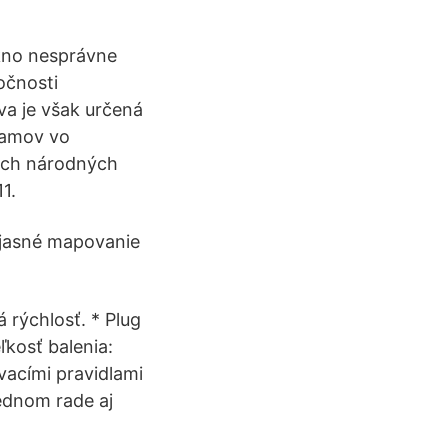
ákno nesprávne
očnosti
va je však určená
ramov vo
ných národných
1.
 jasné mapovanie
 rýchlosť. * Plug
ľkosť balenia:
ovacími pravidlami
ednom rade aj