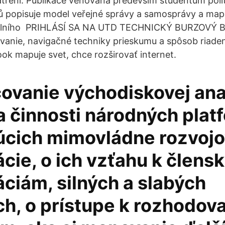
atrení. Publikace věnovaná především studentům polit
 popisuje model veřejné správy a samosprávy a map
lního PRIHLÁSÍ SA NA UTD TECHNICKÝ BURZOVÝ BA
anie, navigačné techniky prieskumu a spôsob riaden
ok mapuje svet, chce rozširovať internet.
covanie východiskovej ana
a činnosti národných plat
úcich mimovládne rozvoj
cie, o ich vzťahu k člens
ciám, silných a slabých
ch, o prístupe k rozhodov