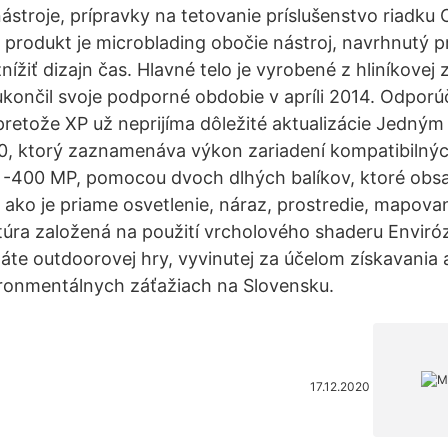
ástroje, prípravky na tetovanie príslušenstvo riadku
o produkt je microblading obočie nástroj, navrhnutý 
znížiť dizajn čas. Hlavné telo je vyrobené z hliníkovej 
končil svoje podporné obdobie v apríli 2014. Odpor
retože XP už neprijíma dôležité aktualizácie Jedným 
, ktorý zaznamenáva výkon zariadení kompatibilný
 ™ -400 MP, pomocou dvoch dlhých balíkov, ktoré obs
 ako je priame osvetlenie, náraz, prostredie, mapovan
xtúra založená na použití vrcholového shaderu Enviróz
te outdoorovej hry, vyvinutej za účelom získavania a
ironmentálnych záťažiach na Slovensku.
17.12.2020