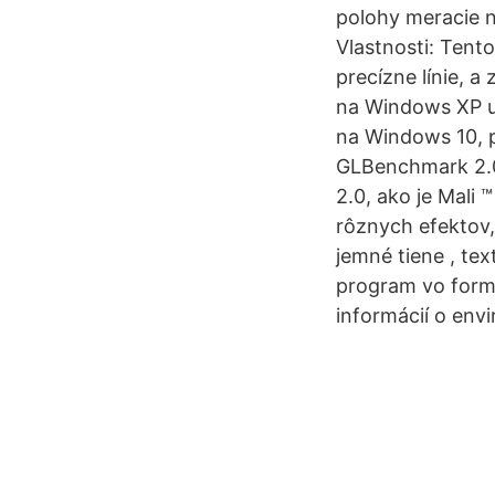
polohy meracie n
Vlastnosti: Tent
precízne línie, a 
na Windows XP u
na Windows 10, p
GLBenchmark 2.0
2.0, ako je Mali
rôznych efektov,
jemné tiene , te
program vo formá
informácií o env