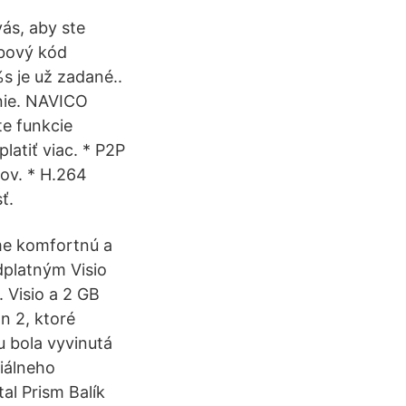
ás, aby ste
ybový kód
 je už zadané..
nie. NAVICO
e funkcie
latiť viac. * P2P
tov. * H.264
ť.
eme komfortnú a
platným Visio
. Visio a 2 GB
n 2, ktoré
u bola vyvinutá
iálneho
al Prism Balík