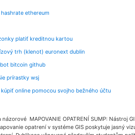
 hashrate ethereum
nky platiť kreditnou kartou
zový trh (klenot) euronext dublin
ot bitcoin github
ie prírastky wsj
kúpiť online pomocou svojho bežného účtu
dva názorové MAPOVANIE OPATRENÍ SUMP: Nástroj GI
povanie opatrení v systéme GIS poskytuje jasný viz