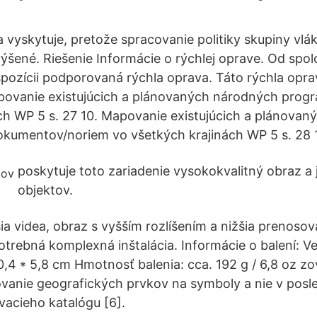
 vyskytuje, pretože spracovanie politiky skupiny vl
ýšené. Riešenie Informácie o rýchlej oprave. Od spol
ispozícii podporovaná rýchla oprava. Táto rýchla opra
povanie existujúcich a plánovaných národných prog
ch WP 5 s. 27 10. Mapovanie existujúcich a plánova
kumentov/noriem vo všetkých krajinách WP 5 s. 28 1
poskytuje toto zariadenie vysokokvalitný obraz a
objektov.
a videa, obraz s vyšším rozlíšením a nižšia prenosová
potrebná komplexná inštalácia. Informácie o balení: Ve
10,4 * 5,8 cm Hmotnosť balenia: cca. 192 g / 6,8 oz z
vanie geografických prvkov na symboly a nie v posl
acieho katalógu [6].