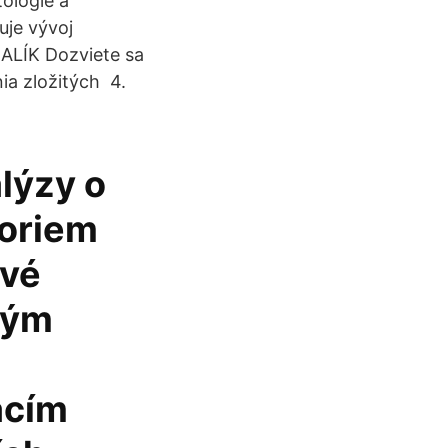
ologie a
uje vývoj
LÍK Dozviete sa
ia zložitých 4.
lýzy o
foriem
ové
kým
acím