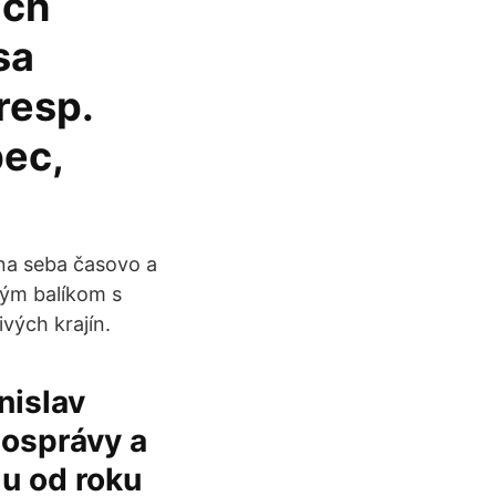
ích
sa
resp.
bec,
 na seba časovo a
ným balíkom s
vých krajín.
nislav
mosprávy a
u od roku