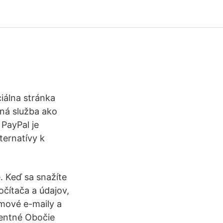
iálna stránka
ná služba ako
 PayPal je
lternatívy k
. Keď sa snažíte
očítača a údajov,
amové e-maily a
nentné Obočie