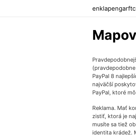
enklapengarft
Mapova
Pravdepodobnejši
(pravdepodobne 
PayPal 8 najlepší
najväčší poskytova
PayPal, ktoré mô
Reklama. Mať kon
zistiť, ktorá je 
musíte sa tiež o
identita krádež.