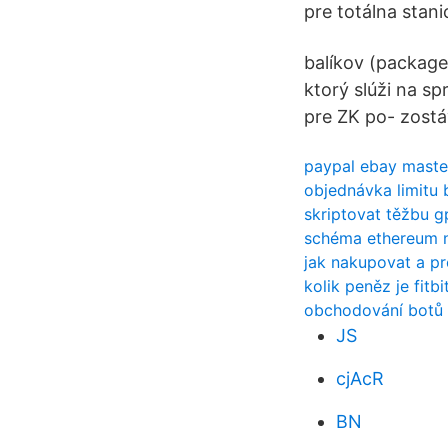
pre totálna stan
balíkov (packages
ktorý slúži na sp
pre ZK po- zostá
paypal ebay master
objednávka limitu 
skriptovat těžbu g
schéma ethereum 
jak nakupovat a pr
kolik peněz je fitbi
obchodování botů
JS
cjAcR
BN