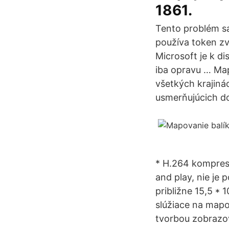
1861.
Tento problém sa
používa token zv
Microsoft je k d
iba opravu … Ma
všetkých krajiná
usmerňujúcich do
* H.264 kompresi
and play, nie je 
približne 15,5 * 
slúžiace na mapo
tvorbou zobrazov