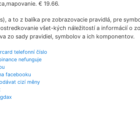
ica,mapovanie. € 19.66.
), a to z balíka pre zobrazovacie pravidlá, pre symbo
rostredkovanie všet-kých náležitostí a informácií o z
va zo sady pravidiel, symbolov a ich komponentov.
card telefonní číslo
binance nefunguje
pu
na facebooku
odávat cizí měny
t
 gdax