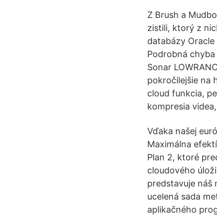
Z Brush a Mudbox
zistili, ktorý z 
databázy Oracle
Podrobná chyba 
Sonar LOWRANCE E
pokročilejšie na 
cloud funkcia, p
kompresia videa,
Vďaka našej eur
Maximálna efekt
Plan 2, ktoré pre
cloudového úloži
predstavuje náš 
ucelená sada me
aplikačného prog