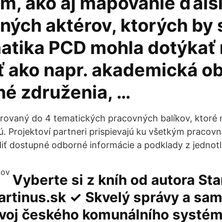
m, ako aj mapovanie ďalš
ných aktérov, ktorých by 
atika PCD mohla dotýkať 
ť ako napr. akademická o
né združenia, …
túrovaný do 4 tematických pracovných balíkov, ktoré
ú. Projektoví partneri prispievajú ku všetkým pracov
ť dostupné odborné informácie a podklady z jednotli
Vyberte si z kníh od autora Sta
artinus.sk ✓ Skvelý správy a sa
voj českého komunálního systém