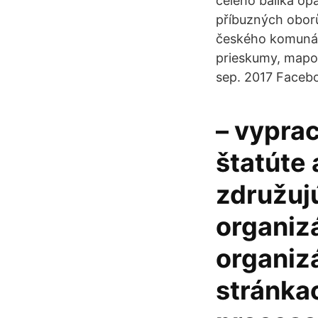
celého balíka op
příbuzných oborů
českého komuná
prieskumy, mapov
sep. 2017 Facebo
– vypra
štatúte 
združuj
organizá
organizá
stránka