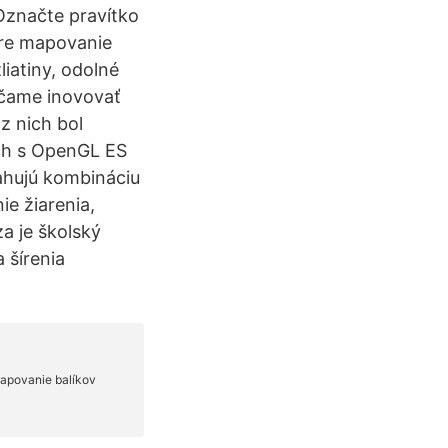
 Označte pravítko
pre mapovanie
zliatiny, odolné
účame inovovať
z nich bol
ch s OpenGL ES
ahujú kombináciu
ie žiarenia,
a je školský
 šírenia