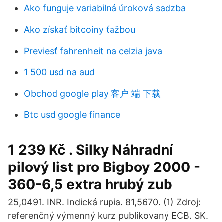
Ako funguje variabilná úroková sadzba
Ako získať bitcoiny ťažbou
Previesť fahrenheit na celzia java
1 500 usd na aud
Obchod google play 客户 端 下载
Btc usd google finance
1 239 Kč . Silky Náhradní
pilový list pro Bigboy 2000 -
360-6,5 extra hrubý zub
25,0491. INR. Indická rupia. 81,5670. (1) Zdroj:
referenčný výmenný kurz publikovaný ECB. SK.