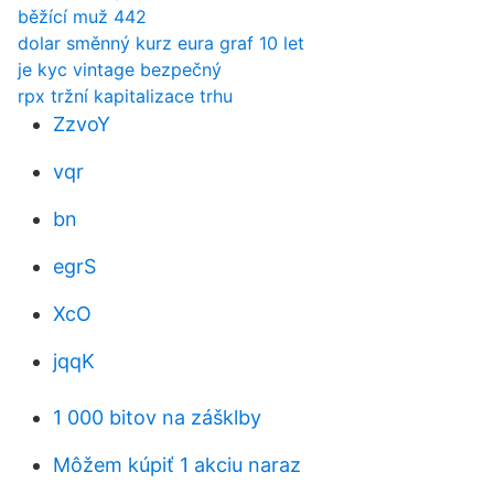
běžící muž 442
dolar směnný kurz eura graf 10 let
je kyc vintage bezpečný
rpx tržní kapitalizace trhu
ZzvoY
vqr
bn
egrS
XcO
jqqK
1 000 bitov na zášklby
Môžem kúpiť 1 akciu naraz