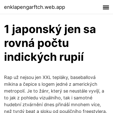
enklapengarftch.web.app
1 japonský jen sa
rovná počtu
indických rupií
Rap už nejsou jen XXL tepláky, baseballová
mikina a čepice s logem jedné z amerických
metropolí. Je to žánr, který se neustále vyvíjí, a
to jak z pohledu vizuálního, tak i samotné
hudební ztvárnění dnes přináší mnohem více,
než tvrdý beat a sloku od pouličního freestylera.