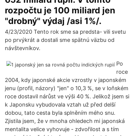
rozpočtu je 100 miliard jen
"drobný" výdaj /asi 1%/.
4/23/2020 Tento rok sme sa predsta- vili svetu
po prvýkrát a dostali sme spätnú väzbu od
návštevníkov.
Po
roce
2004, kdy japonské akcie vzrostly v japonském
jenu (profil, názory) "jen" o 10,3 %, se v loňském
roce dostavil nárůst ve výši 40 %. Jelikož jsem si
k Japonsku vybudovala vztah už před delší
dobou, tato cesta byla splněním mého snu.
Zjistila jsem, že v mnoha ohledech mi japonská
mentalita velice vyhovuje - zdvořilost a s tím