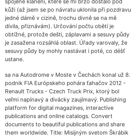
spojené klanění, které se mi brzo dostalo pod
kůži (až jsem se po návratu uklonila při pozdravu
jedné dámě v cizině, trochu divně se na mě
dívila, přiznávám). Určování počtu obětí je
obtížné, protože dešti, záplavami a sesuvy půdy
je zasažena rozsáhlá oblast. Úřady varovaly, že
sesuvy půdy by mohly nastávat i poté, co déšť
ustane.
sa na Autodrome v Moste v Čechách konal už 8.
podnik FIA Európskeho pohára ťahačov 2012 -
Renault Trucks - Czech Truck Prix, ktorý bol
veľmi napínavý a divácky zaujímavý. Publishing
platform for digital magazines, interactive
publications and online catalogs. Convert
documents to beautiful publications and share
them worldwide. Title: Misijným svetom Škrábik