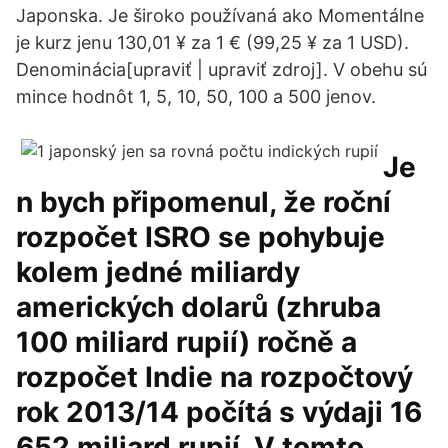
Japonska. Je široko používaná ako Momentálne
je kurz jenu 130,01 ¥ za 1 € (99,25 ¥ za 1 USD).
Denominácia[upraviť | upraviť zdroj]. V obehu sú
mince hodnôt 1, 5, 10, 50, 100 a 500 jenov.
Je
n bych připomenul, že roční
rozpočet ISRO se pohybuje
kolem jedné miliardy
amerických dolarů (zhruba
100 miliard rupií) ročně a
rozpočet Indie na rozpočtový
rok 2013/14 počítá s výdaji 16
652 miliard rupií. V tomto