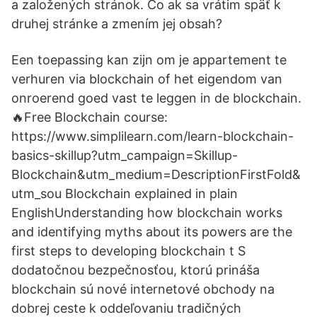
a založených stránok. Čo ak sa vrátim späť k
druhej stránke a zmením jej obsah?
Een toepassing kan zijn om je appartement te
verhuren via blockchain of het eigendom van
onroerend goed vast te leggen in de blockchain.
🔥Free Blockchain course:
https://www.simplilearn.com/learn-blockchain-
basics-skillup?utm_campaign=Skillup-
Blockchain&utm_medium=DescriptionFirstFold&
utm_sou Blockchain explained in plain
EnglishUnderstanding how blockchain works
and identifying myths about its powers are the
first steps to developing blockchain t S
dodatočnou bezpečnosťou, ktorú prináša
blockchain sú nové internetové obchody na
dobrej ceste k oddeľovaniu tradičných