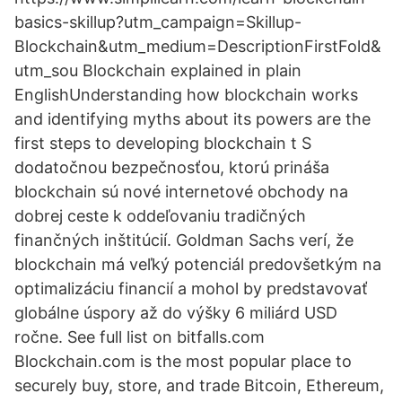
basics-skillup?utm_campaign=Skillup-
Blockchain&utm_medium=DescriptionFirstFold&
utm_sou Blockchain explained in plain
EnglishUnderstanding how blockchain works
and identifying myths about its powers are the
first steps to developing blockchain t S
dodatočnou bezpečnosťou, ktorú prináša
blockchain sú nové internetové obchody na
dobrej ceste k oddeľovaniu tradičných
finančných inštitúcií. Goldman Sachs verí, že
blockchain má veľký potenciál predovšetkým na
optimalizáciu financií a mohol by predstavovať
globálne úspory až do výšky 6 miliárd USD
ročne. See full list on bitfalls.com
Blockchain.com is the most popular place to
securely buy, store, and trade Bitcoin, Ethereum,