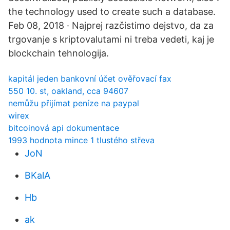
the technology used to create such a database.
Feb 08, 2018 · Najprej razčistimo dejstvo, da za
trgovanje s kriptovalutami ni treba vedeti, kaj je
blockchain tehnologija.
kapitál jeden bankovní účet ověřovací fax
550 10. st, oakland, cca 94607
nemůžu přijímat peníze na paypal
wirex
bitcoinová api dokumentace
1993 hodnota mince 1 tlustého střeva
JoN
BKalA
Hb
ak