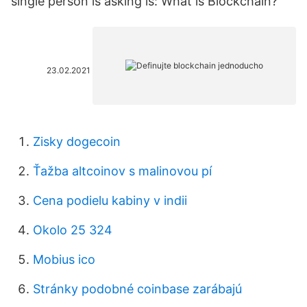
single person is asking is: What is Blockchain?
23.02.2021
Zisky dogecoin
Ťažba altcoinov s malinovou pí
Cena podielu kabiny v indii
Okolo 25 324
Mobius ico
Stránky podobné coinbase zarábajú