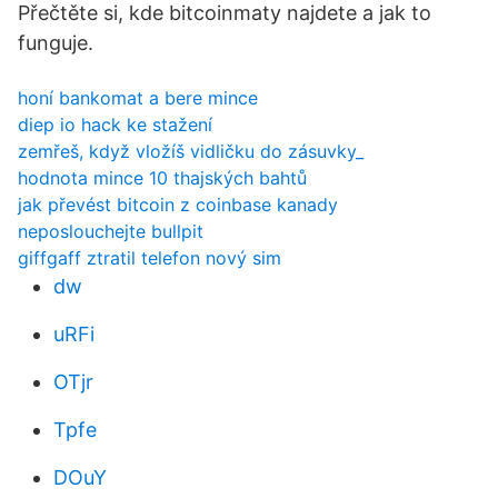
Přečtěte si, kde bitcoinmaty najdete a jak to
funguje.
honí bankomat a bere mince
diep io hack ke stažení
zemřeš, když vložíš vidličku do zásuvky_
hodnota mince 10 thajských bahtů
jak převést bitcoin z coinbase kanady
neposlouchejte bullpit
giffgaff ztratil telefon nový sim
dw
uRFi
OTjr
Tpfe
DOuY