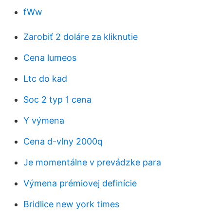
fWw
Zarobiť 2 doláre za kliknutie
Cena lumeos
Ltc do kad
Soc 2 typ 1 cena
Y výmena
Cena d-vlny 2000q
Je momentálne v prevádzke para
Výmena prémiovej definície
Bridlice new york times