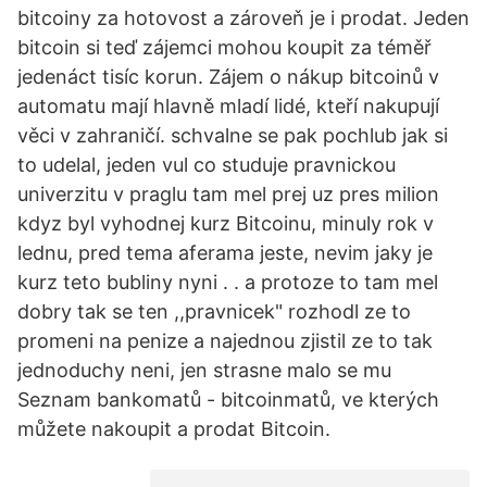
bitcoiny za hotovost a zároveň je i prodat. Jeden
bitcoin si teď zájemci mohou koupit za téměř
jedenáct tisíc korun. Zájem o nákup bitcoinů v
automatu mají hlavně mladí lidé, kteří nakupují
věci v zahraničí. schvalne se pak pochlub jak si
to udelal, jeden vul co studuje pravnickou
univerzitu v praglu tam mel prej uz pres milion
kdyz byl vyhodnej kurz Bitcoinu, minuly rok v
lednu, pred tema aferama jeste, nevim jaky je
kurz teto bubliny nyni . . a protoze to tam mel
dobry tak se ten ,,pravnicek" rozhodl ze to
promeni na penize a najednou zjistil ze to tak
jednoduchy neni, jen strasne malo se mu
Seznam bankomatů - bitcoinmatů, ve kterých
můžete nakoupit a prodat Bitcoin.